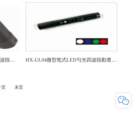
美国UltraLite ALS TURBO超轻多波段光源
HX-UL04微型笔式LED匀光四波段勘查手电
一页
末页