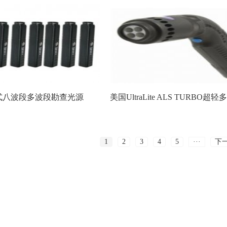
便携式八波段多波段勘查光源
1
2
3
4
5
···
下