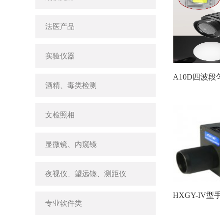
法医产品
实验仪器
A10D四波
酒精、毒类检测
文检照相
显微镜、内窥镜
夜视仪、望远镜、测距仪
HXGY-IV
专业软件类